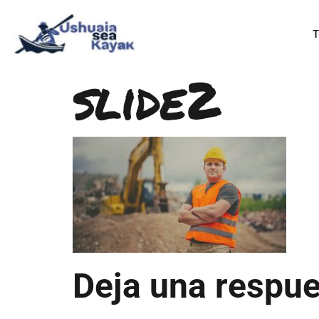
T
slide2
Deja una respu