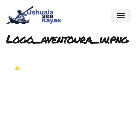
Logo_aventoura_w.png