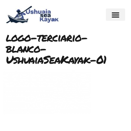
logo-terciario-
blanco-
UshuaiaSeaKayak-01